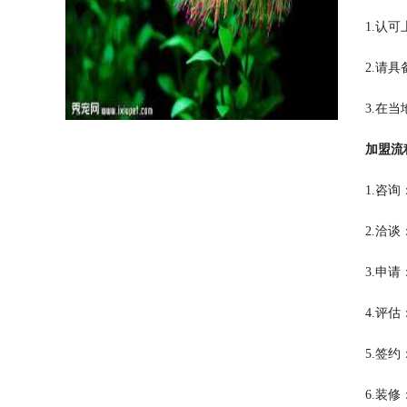
1.认
2.请
3.在
加盟流
1.咨
2.洽
3.申
4.评
5.签
6.装